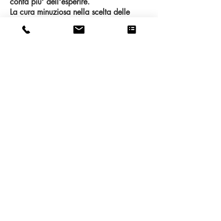
conta piu' dell'esperire.
La cura minuziosa nella scelta delle
immagini, gli interventi di disegno e di
coloritura, gli stessi inserimenti delle
differenti componenti incollate
costituiscono un processo creativo votato
alla lentezza e all'attenzione per il
particolare; una sorta di esercizio
intellettuale e spirituale nel quale
equilibrio, bellezza e idea fanno da
padrone e seducono lo stesso spettatore,
inducendolo a rallentare per goderne
una visione ravvicinata.