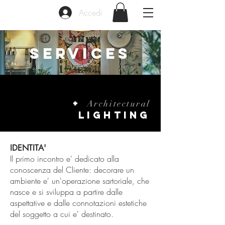
Accedi
SERVICES
+
Architectural
LIGHTING
IDENTITA'
Il primo incontro e' dedicato alla
conoscenza del Cliente: decorare un
ambiente e' un'operazione sartoriale, che
nasce e si sviluppa a partire dalle
aspettative e dalle connotazioni estetiche
del soggetto a cui e' destinato.