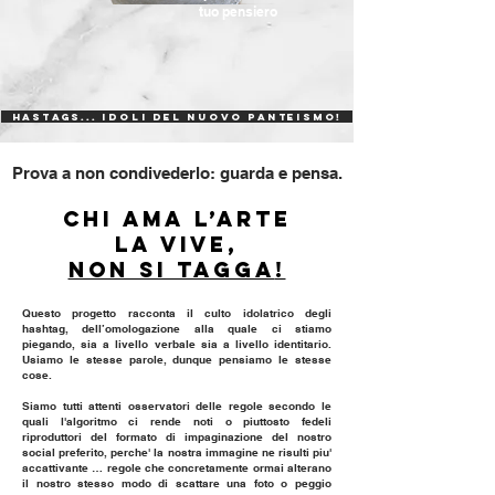
tuo pensiero
Hastags... Idoli DEL nuovo Panteismo!
Prova a non condivederlo: guarda e pensa.
Chi ama l’arte
la VIVE,
non si tagga
!
Questo progetto racconta il culto idolatrico degli
hashtag, dell’omologazione alla quale ci stiamo
piegando, sia a livello verbale sia a livello identitario.
Usiamo le stesse parole, dunque pensiamo le stesse
cose.
Siamo tutti attenti osservatori delle regole secondo le
quali l'algoritmo ci rende noti o piuttosto fedeli
riproduttori del formato di impaginazione del nostro
social preferito, perche' la nostra immagine ne risulti piu'
accattivante … regole che concretamente ormai alterano
il nostro stesso modo di scattare una foto o peggio