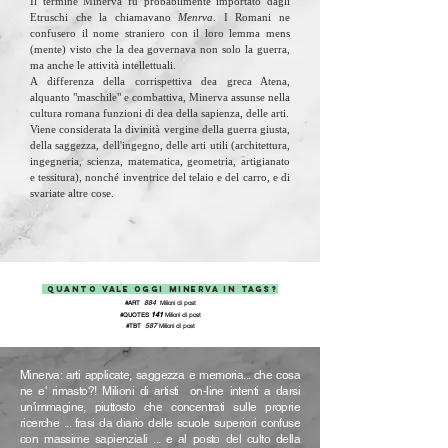
Il termine Minerva fu probabilmente importato dagli
Etruschi che la chiamavano
Menrva
. I Romani ne
confusero il nome straniero con il loro lemma mens
(mente) visto che la dea governava non solo la guerra,
ma anche le attività intellettuali.
A differenza della corrispettiva dea greca Atena,
alquanto "maschile" e combattiva, Minerva assunse nella
cultura romana funzioni di dea della sapienza, delle arti.
Viene considerata la divinità vergine della guerra giusta,
della saggezza, dell'ingegno, delle arti utili (architettura,
ingegneria, scienza, matematica, geometria, artigianato
e tessitura), nonché inventrice del telaio e del carro, e di
svariate altre cose.
QUANTO VALE OGGI MINERVA IN TAGs?
884
#ART
Milioni di post
141
#QUOTES
Milioni
di post
587
#TBT
Milioni
di post
Minerva: arti applicate, saggezza e memoria... che cosa
ne e' rimasto?! Milioni di artisti on-line intenti a darsi
un'immagine, piuttosto che concentrati sulle proprie
ricerche ... frasi da diario delle scuole superiori confuse
con massime sapienziali ... e al posto del culto della