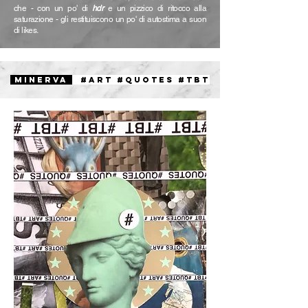
che - con un po' di
hdr
e un pizzico di ritocco alla
saturazione - gli restituiscono un po' di autostima a suon
di likes.
MINERVA
#ART #QUOTES #TBT