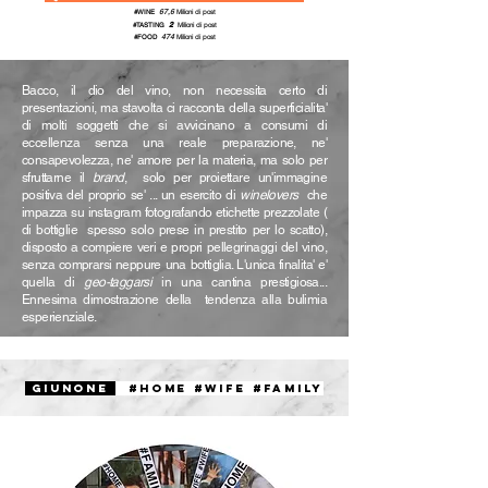
67,6
#WINE
Milioni di post
2
#TASTING
Milioni
di post
474
#FOOD
Milioni
di post
Bacco, il dio del vino, non necessita certo di
presentazioni, ma stavolta ci racconta della superficialita'
di molti soggetti che si avvicinano a consumi di
eccellenza senza una reale preparazione, ne'
consapevolezza, ne' amore per la materia, ma solo per
sfruttarne il
brand
, solo per proiettare un'immagine
positiva del proprio se' ... un esercito di
winelovers
che
impazza su instagram fotografando etichette prezzolate (
di bottiglie spesso solo prese in prestito per lo scatto),
disposto a compiere veri e propri pellegrinaggi del vino,
senza comprarsi neppure una bottiglia. L'unica finalita' e'
quella di
geo-taggarsi
in una cantina prestigiosa...
Ennesima dimostrazione della tendenza alla bulimia
esperienziale.
GIUNONE
#HOME #WIFE #FAMILY