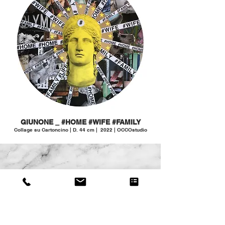
GIUNONE _ #HOME #WIFE #FAMILY
Collage su Cartoncino | D. 44 cm | 2022 | OCCOstudio
GIUNONE
(Iuno)
Divinità latina, dal principio fu considerata dea
celeste, legata al ciclo lunare dei popoli italici.
Gradualmente fu assimil
ata alla dea Greca Era,
divenendo cosi', nell'immaginario collettivo, la