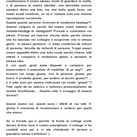
condizionano il nostro stesso modo di guardare la realtà,
o di pensare la nostra identita', che dovrebbe ancora
esistere dietro una foto, ma che della quale forse, nei
nostri scatti condivisi, ve ne e' rimasta solo una minima
riproduzione verosimile.
Sapete quante persone ricorrono ai medesimi hastags?!
Quanto valgono le parole del nostro nume tutelare in
moneta-hastags
di
instagram
? Provate a controllare voi
stessi. Provate ad inserire alcune delle parole chiave
che ho lasciato nei collages e scoprirete che lo stesso
gesto - lo stesso pensiero - e' stato condiviso da milioni
di persone, talvolta da miliardi di persone. Troppi esseri
umani appiattiti dietro una solo vuota parola chiave, tutti
intenti a compiere il medesimo gesto, a pensare la
stessa idea.​
E voi quali gesti siete disposti a compiere per
assecondare il potenziale di visibilita' di un tag?! …per
trovarvi nel luogo giusto, con le persone giuste, per
avere il prodotto giusto, per sedere al tavolo giusto?! …
e il tutto solo per essere indicizzati nel modo “giusto”?!
Tutti rapiti da un isterico e bulimico presenzialismo da
mostra blockbuster ...Quanto vale il coraggio di essere
diversi?
Questi siamo noi: questi sono i difetti di noi tutti. E'
giunto il momento di ricominciare a vederci per quelli
che siamo.
Se vi trovate qui e' perche' di fronte al collage avete
deciso di tirar fuori il vostro smartphone: il collage vi ha
condotti sino qui e vi sta chiedendo di tornare a
guardarlo senza il telefono! :)