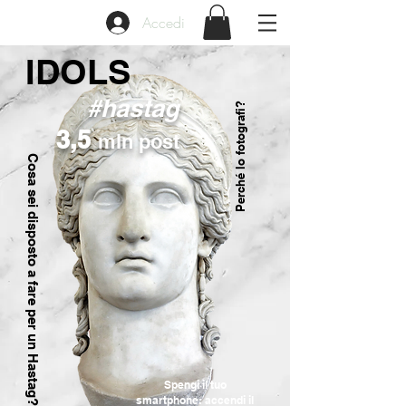
Accedi
IDOLS
#hastag
Perché lo fotografi?
3,5
mln post
Cosa sei disposto a fare per un Hastag?
Spengi il tuo
smartphone: accendi il