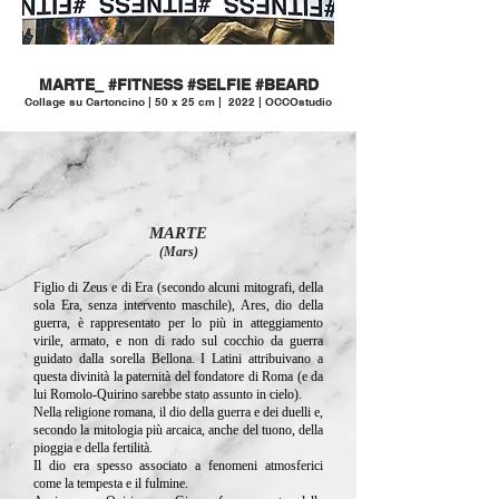
MARTE_ #FITNESS #SELFIE #BEARD
Collage su Cartoncino | 50 x 25 cm | 2022 | OCCOstudio
MARTE
(Mars)
Figlio di Zeus e di Era (secondo alcuni mitografi, della
sola Era, senza intervento maschile), Ares, dio della
guerra, è rappresentato per lo più in atteggiamento
virile, armato, e non di rado sul cocchio da guerra
guidato dalla sorella Bellona. I Latini attribuivano a
questa divinità la paternità del fondatore di Roma (e da
lui Romolo-Quirino sarebbe stato assunto in cielo).
Nella religione romana, il dio della guerra e dei duelli e,
secondo la mitologia più arcaica, anche del tuono, della
pioggia e della fertilità.
Il dio era spesso associato a fenomeni atmosferici
come la tempesta e il fulmine.