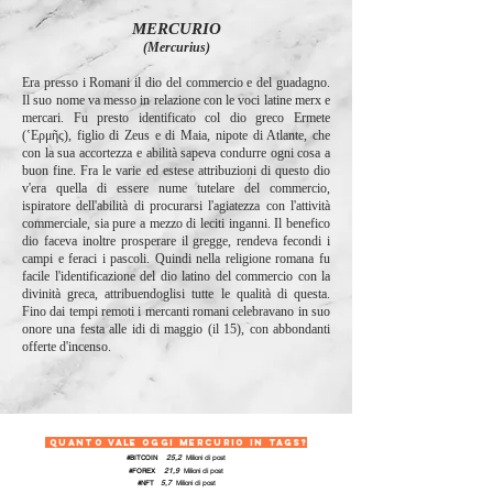
MERCURIO
(Mercurius)
Era presso i Romani il dio del commercio e del guadagno.
Il suo nome va messo in relazione con le voci latine merx e
mercari. Fu presto identificato col dio greco Ermete
(‛Ερμῆς), figlio di Zeus e di Maia, nipote di Atlante, che
con la sua accortezza e abilità sapeva condurre ogni cosa a
buon fine. Fra le varie ed estese attribuzioni di questo dio
v'era quella di essere nume tutelare del commercio,
ispiratore dell'abilità di procurarsi l'agiatezza con l'attività
commerciale, sia pure a mezzo di leciti inganni. Il benefico
dio faceva inoltre prosperare il gregge, rendeva fecondi i
campi e feraci i pascoli. Quindi nella religione romana fu
facile l'identificazione del dio latino del commercio con la
divinità greca, attribuendoglisi tutte le qualità di questa.
Fino dai tempi remoti i mercanti romani celebravano in suo
onore una festa alle idi di maggio (il 15), con abbondanti
offerte d'incenso.
QUANTO VALE OGGI MERCURIO IN TAGs
?
25,2
#BITCOIN
Milioni di post
21,9
#FOREX
Milioni
di post
5,7
#NFT
Milioni
di post