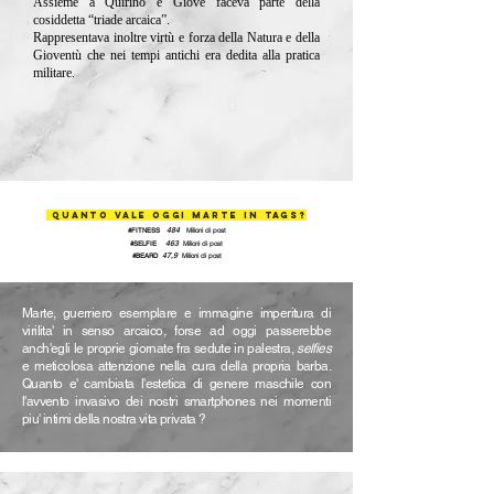
Assieme a Quirino e Giove faceva parte della
cosiddetta “triade arcaica”.
Rappresentava inoltre virtù e forza della Natura e della
Gioventù che nei tempi antichi era dedita alla pratica
militare.
QUANTO VALE OGGI MARTE IN TAGs?
484
#FITNESS
Milioni di post
463
#SELFIE
Milioni
di post
47,9
#BEARD
Milioni
di post
Marte, guerriero esemplare e immagine imperitura di
virilita' in senso arcaico
,
forse ad oggi passerebbe
anch'egli le proprie giornate fra sedute in palestra,
selfies
e meticolosa attenzione nella cura della propria barba.
Quanto e' cambiata l'estetica di genere maschile con
l'avvento invasivo dei nostri smartphones nei momenti
piu' intimi della nostra vita privata ?