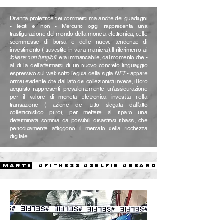
Divinita' protettrice dei commerci ma anche dei guadagni
- leciti e non - Mercurio oggi rappresenta una
trasfigurazione del mondo della moneta elettronica, delle
scommesse di borsa e delle nuove tendenze di
investimento ( travestite in varia maniera). Il riferimento ai
tokens non fungibili
era immancabile, dal momento che -
al di la' dell'affermarsi di un nuovo concreto linguaggio
espressivo sul web sotto l'egida della sigla
NFT
- appare
ormai evidente che dal lato dei collezionisti invece, il loro
acquisto rappresenti prevalentemente un'assicurazione
per il valore di moneta elettronica investita nella
transazione ( azione del tutto slegata dall'atto
collezionistico puro), per mettere al riparo una
determinata somma da possibili disastrosi ribassi, che
periodicamente affliggono il mercato della ricchezza
digitale .
MARTE
#FITNESS #SELFIE #BEARD