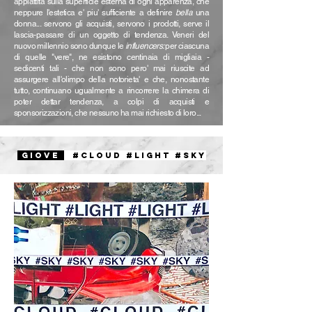
appiattita sulla superficie esterna di ogni apparenza, che
neppure l'estetica e' piu' sufficiente a definire
bella
una
donna... servono gli acquisti, servono i prodotti, serve il
lascia-passare di un oggetto di tendenza. Veneri del
nuovo millennio sono dunque le
influencers:
per ciascuna
di quelle "vere", ne esistono centinaia di migliaia -
sedicenti tali - che non sono pero' mai riuscite ad
assurgere all'olimpo della notorieta' e che, nonostante
tutto, continuano ugualmente a rincorrere la chimera di
poter dettar tendenza, a colpi di acquisti e
sponsorizzazioni, che nessuno ha mai richiesto di loro...
GIOVE
#CLOUD #LIGHT #SKY