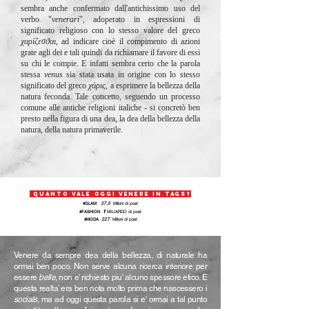
sembra anche confermato dall'antichissimo uso del
verbo "
venerari
", adoperato in espressioni di
significato religioso con lo stesso valore del greco
χαρίζεσϑαι
, ad indicare cioè il compimento di azioni
grate agli dei e tali quindi da richiamare il favore di essi
su chi le compie. E infatti sembra certo che la parola
stessa
venus
sia stata usata in origine con lo stesso
significato del greco
χάρις
, a esprimere la bellezza della
natura feconda. Tale concetto, seguendo un processo
comune alle antiche religioni italiche - si concretò ben
presto nella figura di una dea, la dea della bellezza della
natura, della natura primaverile.
QUANTO VALE OGGI VENERE IN TAGs?
37,5
#GLAM
Milioni di post
1
#FASHION
MILIARDO
di post
227
#MODA
Milioni
di post
Venere da sempre dea della bellezza, di naturale ha
ormai ben poco. Non serve alcuna ricerca interiore per
essere
belle
, non e' richiesto piu' alcuno spessore etico. E
questa realta' era ben nota molto prima che nascessero i
socials
, ma ad oggi questa parola si e' ormai a tal punto