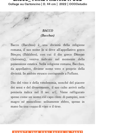
Collage su Cartoncino | D. 44 cm | 2022 | OCCOstudio
BACCO
(Bacchus)
Bacco (Bacchus) è una divinità della religione
romana, il suo nome lo si deve all'appellativo greco
Βάκχος (Bákkhos), con cui il dio greco Dioniso
(Διόνυσος), veniva indicato nel momento della
possessione estatica. Nella religione romana, Bacchus,
da appellativo, diviene nome vero e proprio della
divinità. In ambito etrusco corrisponde a Fufluns.
Dio del vino e della vendemmia, nonché del piacere
dei sensi e del divertimento, il suo culto arrivò nella
penisola italica nel II sec. a.C. Viene raffigurato
spesso come un uomo col capo cinto di pampini, non
magro né muscoloso: solitamente ebbro, spesso in
mano ha una coppa di vino o il tirso.
QUANTO VALE OGGI BACCO IN TAGs?