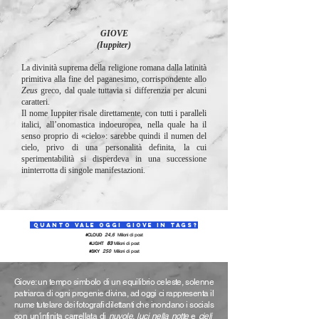
GIOVE
(Iuppiter)
La divinità suprema della religione romana dalla latinità
primitiva alla fine del paganesimo, corrispondente allo
Zeus
greco, dal quale tuttavia si differenzia per alcuni
caratteri.
Il nome Iuppiter risale direttamente, con tutti i paralleli
italici, all’onomastica indoeuropea, nella quale ha il
senso proprio di «cielo»: sarebbe quindi il numen del
cielo, privo di una personalità definita, la cui
sperimentabilità si disperdeva in una successione
ininterrotta di singole manifestazioni.
QUANTO VALE OGGI GIOVE IN TAGs?
24,6
#CLOUD
Milioni di post
83
#LIGHT
Milioni
di post
250
#SKY
Milioni
di post
Giove: un tempo simbolo di un equilibrio celeste, solenne
patriarca di ogni progenie divina, ad oggi ci rappresenta il
nume tutelare dei fotografi dilettanti che inondano i socials
con un'infinita carrellata di
nuvole, luci nella notte
e
cieli