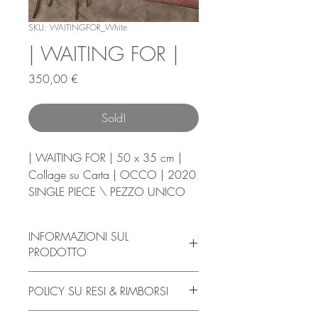
SKU: WAITINGFOR_White
| WAITING FOR |
Prezzo
350,00 €
Sold!
| WAITING FOR | 50 x 35 cm |
Collage su Carta | OCCO | 2020
SINGLE PIECE \ PEZZO UNICO
INFORMAZIONI SUL
PRODOTTO
Il Prodotto viene venduto NON
POLICY SU RESI & RIMBORSI
INCORNICIATO