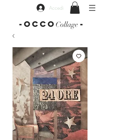
Accedi
-OCCO
-
Collage