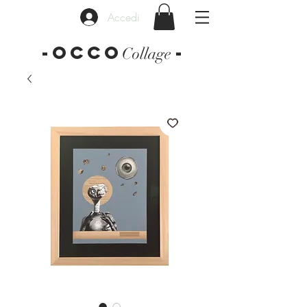
Accedi
-OCCO
-
Collage