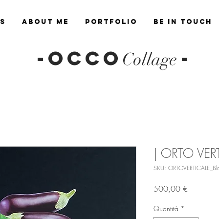
es
About Me
Portfolio
Be in Touch
-OCCO
-
Collage
| ORTO VERT
SKU: ORTOVERTICALE_Bl
Prezzo
500,00 €
Quantità
*