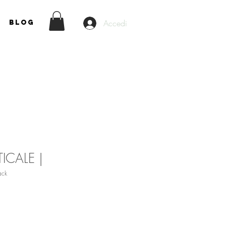
Accedi
Blog
ICALE |
ack