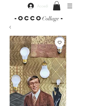
Accedi
-OCCO
-
Collage