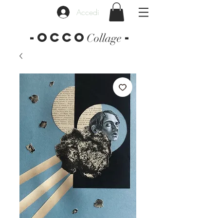
Accedi
-OCCO
-
Collage