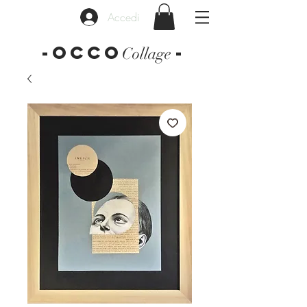
Accedi
-OCCO
-
Collage