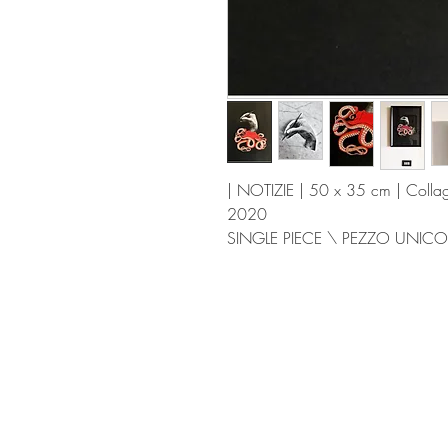
| NOTIZIE | 50 x 35 cm | Colla
2020
SINGLE PIECE \ PEZZO UNICO