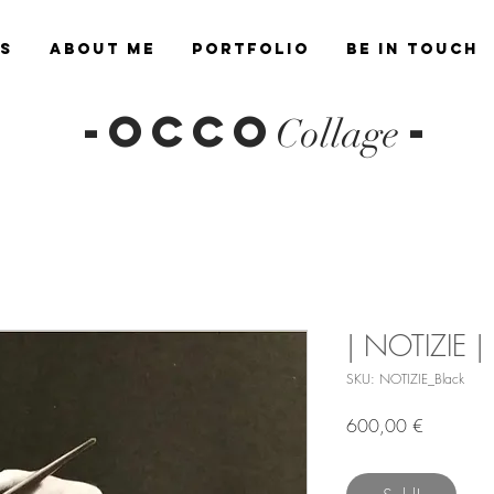
es
About Me
Portfolio
Be in Touch
-OCCO
-
Collage
| NOTIZIE |
SKU: NOTIZIE_Black
Prezzo
600,00 €