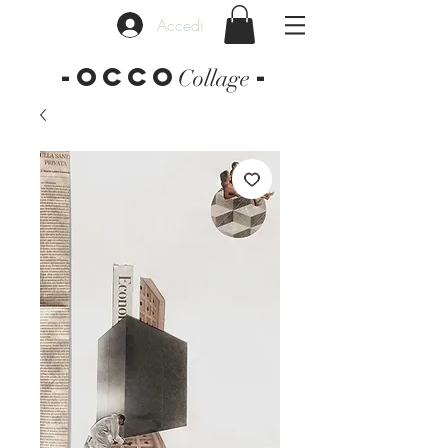
Accedi
-OCCO
-
Collage