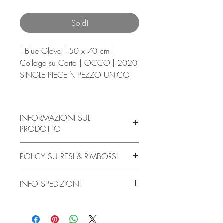
Sold!
| Blue Glove | 50 x 70 cm |
Collage su Carta | OCCO | 2020
SINGLE PIECE \ PEZZO UNICO
INFORMAZIONI SUL
PRODOTTO
INCORNICIATO
POLICY SU RESI & RIMBORSI
INFO SPEDIZIONI
Valgono le Norme Vigenti sul Territorio
Italiano in favore della Tutela del Diritto
Costo di Spedizione in Italia incluso nel
di Recesso
prezzo dell'Articolo.