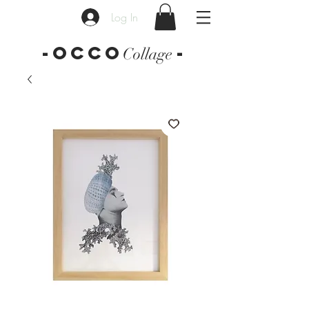
Log In
-OCCO
-
Collage