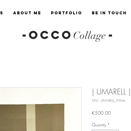
es
About Me
Portfolio
Be in Touch
-OCCO
-
Collage
| UMARELL |
SKU: UMARELL_White
Price
€500.00
Quantity
*