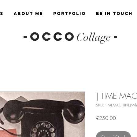
es
About Me
Portfolio
Be in Touch
-OCCO
-
Collage
| TIME MAC
SKU: TIMEMACHINE|Whi
Price
€250.00