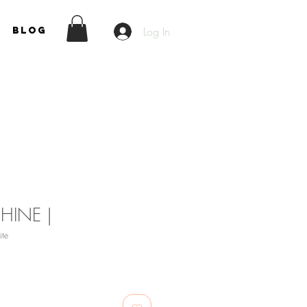
Log In
Blog
HINE |
te