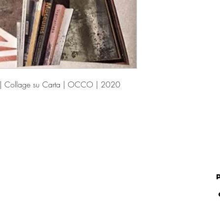
| Collage su Carta | OCCO | 2020
.IVA 01422120525 - Via Soccorso Saloni, 37 - Montalcino - SI - ITALY - © 2023 by O