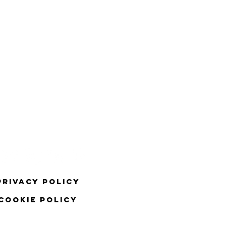
Privacy Policy
COOKIE Policy
CCOStudio. Proudly created with
Wix.com