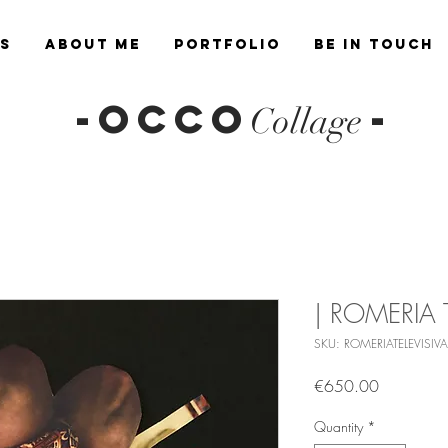
es
About Me
Portfolio
Be in Touch
-OCCO
-
Collage
| ROMERIA T
SKU: ROMERIATELEVISIVA
Price
€650.00
Quantity
*