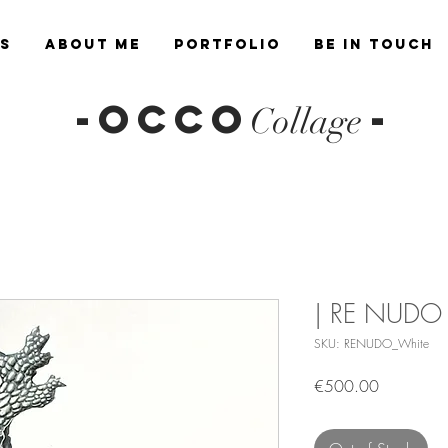
es
About Me
Portfolio
Be in Touch
-OCCO
-
Collage
| RE NUDO 
SKU: RENUDO_White
Price
€500.00