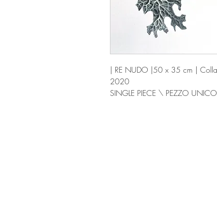
| RE NUDO |50 x 35 cm | Colla
2020
SINGLE PIECE \ PEZZO UNICO
OCCOStudio_Stefania Sagliocco Architetto - P