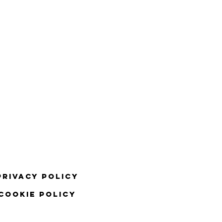
Privacy Policy
COOKIE Policy
CCOStudio. Proudly created with
Wix.com