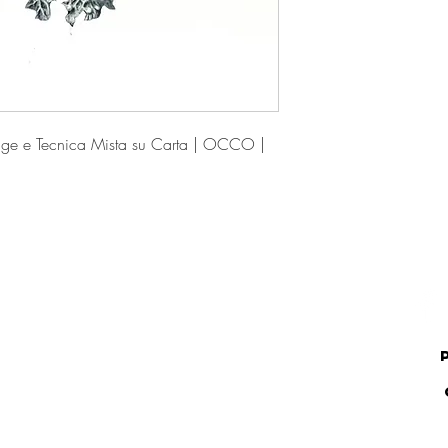
ge e Tecnica Mista su Carta | OCCO |
.IVA 01422120525 - Via Soccorso Saloni, 37 - Montalcino - SI - ITALY - © 2023 by O