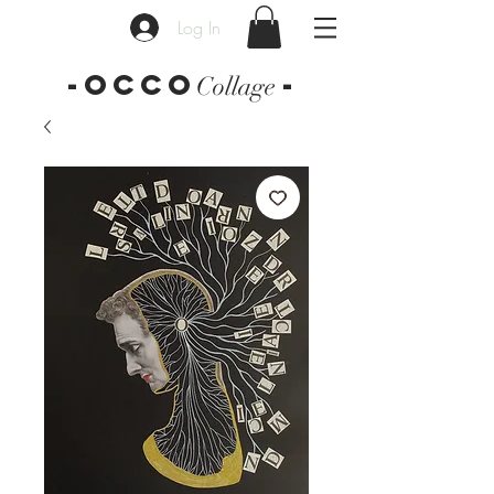
Log In
-OCCO
-
Collage