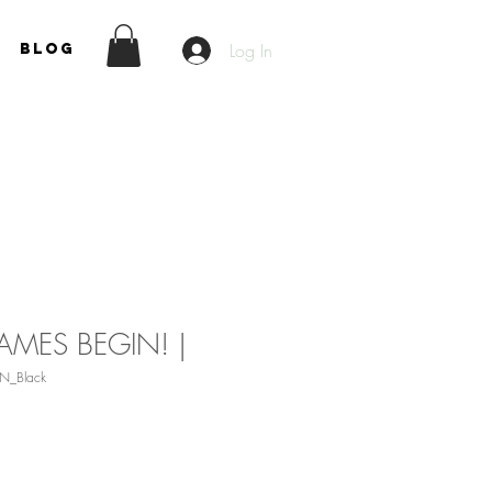
Log In
Blog
GAMES BEGIN! |
N_Black