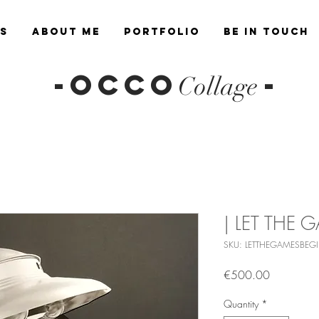
es
About Me
Portfolio
Be in Touch
-OCCO
-
Collage
| LET THE 
SKU: LETTHEGAMESBEGI
Price
€500.00
Quantity
*