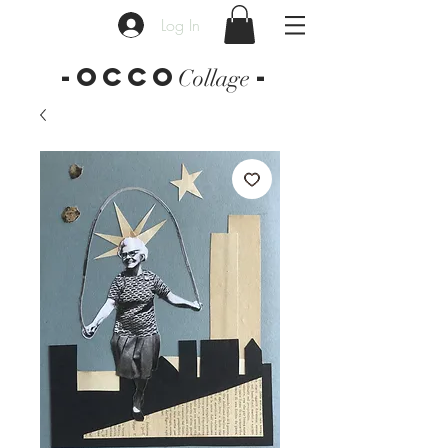
Log In
-OCCO
-
Collage