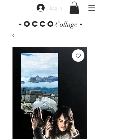
Log In
-OCCO
-
Collage