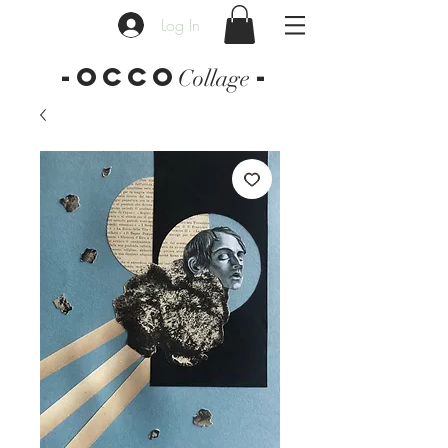
Log In
-OCCO
-
Collage