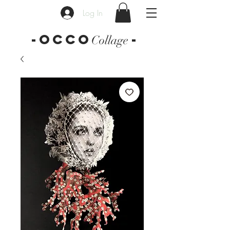
Log In
-OCCO
-
Collage