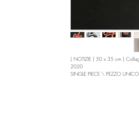
| NOTIZIE | 50 x 35 cm | Colla
2020
SINGLE PIECE \ PEZZO UNICO