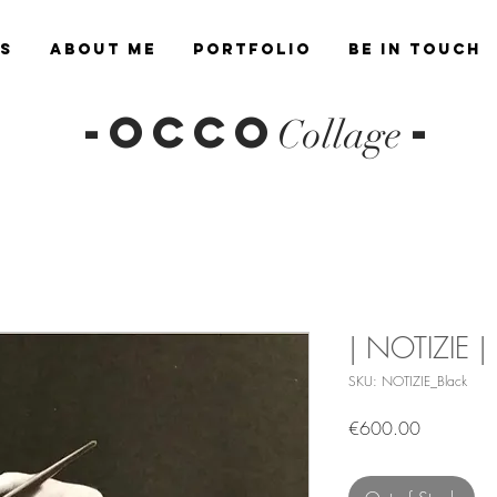
es
About Me
Portfolio
Be in Touch
-OCCO
-
Collage
| NOTIZIE |
SKU: NOTIZIE_Black
Price
€600.00