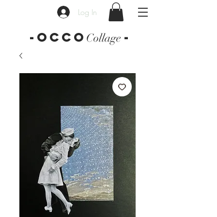
Log In
-OCCO
-
Collage