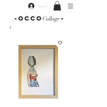
Log In
-OCCO
-
Collage