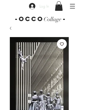
Log In
-OCCO
-
Collage