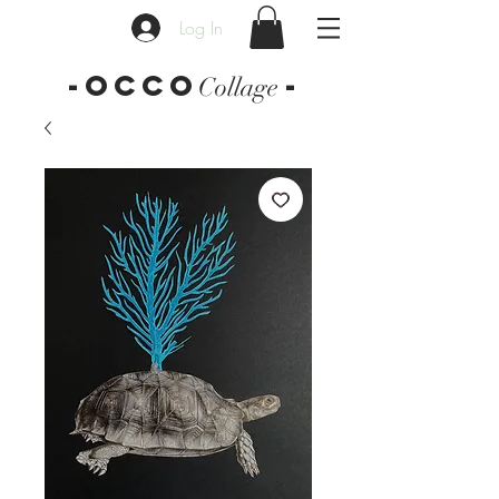
Log In
-OCCO
-
Collage