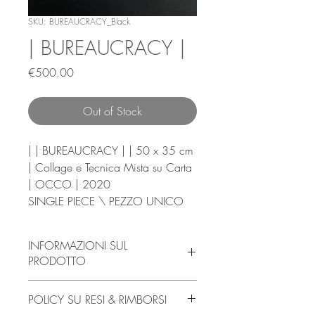
SKU: BUREAUCRACY_Black
| BUREAUCRACY |
Price
€500.00
Out of Stock
| | BUREAUCRACY | | 50 x 35 cm
| Collage e Tecnica Mista su Carta
| OCCO | 2020
SINGLE PIECE \ PEZZO UNICO
INFORMAZIONI SUL
PRODOTTO
Il Prodotto viene venduto NON
POLICY SU RESI & RIMBORSI
INCORNICIATO