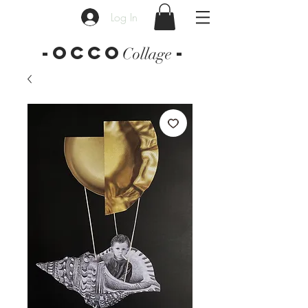
Log In
-OCCO
-
Collage