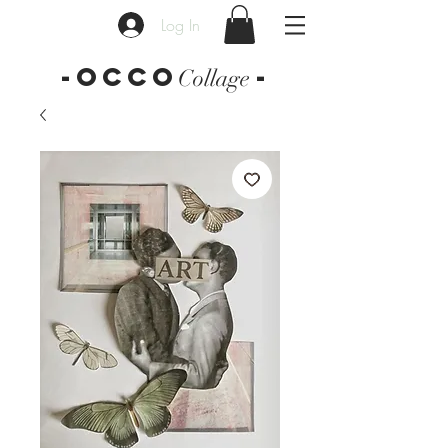
Log In
-OCCO
-
Collage