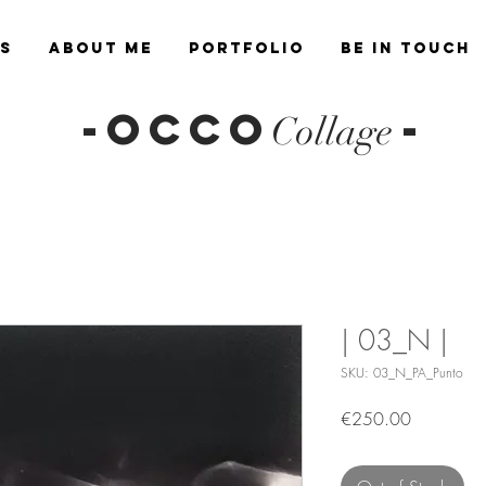
es
About Me
Portfolio
Be in Touch
-OCCO
-
Collage
| 03_N |
SKU: 03_N_PA_Punto
Price
€250.00