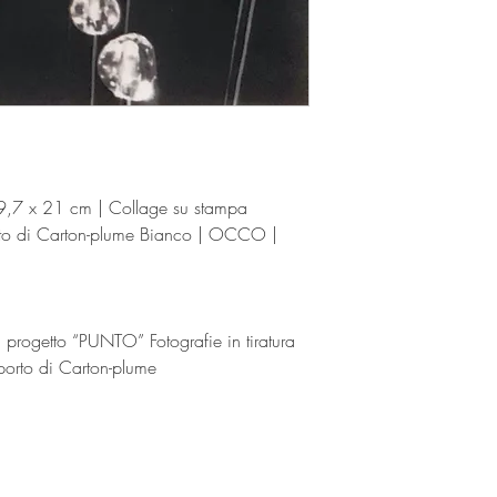
,7 x 21 cm | Collage su stampa
rto di Carton-plume Bianco | OCCO |
 progetto “PUNTO” Fotografie in tiratura
porto di Carton-plume